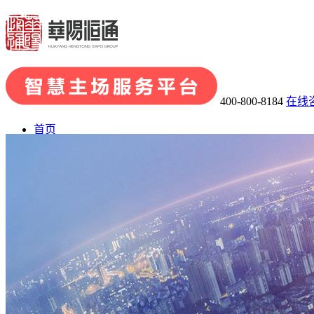
400-800-8184
在线
首页
了解华阳
· 关于华阳
· 发展历程
· 荣誉资质
· 华阳团队
· 企业文化
业务板块
· 会展品牌策划
· 会展组织及承办
· 主场运营管理
· 场馆运
会展案例
展陈案例
新闻中心
联系我们